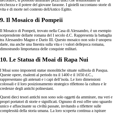
decorativi, si possono ammirare pezzi unici che testimoniano la
ricchezza e il potere del giovane faraone. I gioielli raccontano storie di
vita e di morte nel contesto dellAntico Egitto.
9. Il Mosaico di Pompeii
Il Mosaico di Pompeii, trovato nella Casa di Alessandro, è un esempio
sorprendente dellarte romana del I secolo d.C. Rappresenta la battaglia
tra Alessandro Magno e Dario III. Questo mosaico non solo è unopera
darte, ma anche una finestra sulla vita e i valori dellepoca romana,
dimostrando limportanza delle conquiste militari.
10. Le Statua di Moai di Rapa Nui
I Moai sono imponenti statue monolitiche situate sullisola di Pasqua.
Queste opere, risalenti al periodo tra il 1400 e il 1650 d.C.,
rappresentano gli antenati e i capi dell’isola. Le loro dimensioni
colossali e il loro posizionamento strategico riflettono la cultura e le
credenze degli antichi polinesiani.
Questi dieci tesori antichi non sono solo oggetti da ammirare, ma veri e
propri portatori di storie e significati. Ognuno di essi offre uno sguardo
unico e affascinante su civiltà passate, invitando a riflettere sulle
complessità della storia umana. La loro scoperta continua a ispirare