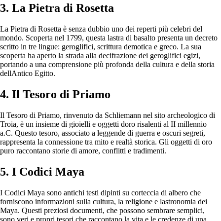
3. La Pietra di Rosetta
La Pietra di Rosetta è senza dubbio uno dei reperti più celebri del
mondo. Scoperta nel 1799, questa lastra di basalto presenta un decreto
scritto in tre lingue: geroglifici, scrittura demotica e greco. La sua
scoperta ha aperto la strada alla decifrazione dei geroglifici egizi,
portando a una comprensione più profonda della cultura e della storia
dellAntico Egitto.
4. Il Tesoro di Priamo
Il Tesoro di Priamo, rinvenuto da Schliemann nel sito archeologico di
Troia, è un insieme di gioielli e oggetti doro risalenti al II millennio
a.C. Questo tesoro, associato a leggende di guerra e oscuri segreti,
rappresenta la connessione tra mito e realtà storica. Gli oggetti di oro
puro raccontano storie di amore, conflitti e tradimenti.
5. I Codici Maya
I Codici Maya sono antichi testi dipinti su corteccia di albero che
forniscono informazioni sulla cultura, la religione e lastronomia dei
Maya. Questi preziosi documenti, che possono sembrare semplici,
sono veri e propri tesori che raccontano la vita e le credenze di una