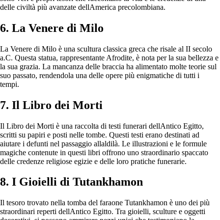
delle civiltà più avanzate dellAmerica precolombiana.
6. La Venere di Milo
La Venere di Milo è una scultura classica greca che risale al II secolo
a.C. Questa statua, rappresentante Afrodite, è nota per la sua bellezza e
la sua grazia. La mancanza delle braccia ha alimentato molte teorie sul
suo passato, rendendola una delle opere più enigmatiche di tutti i
tempi.
7. Il Libro dei Morti
Il Libro dei Morti è una raccolta di testi funerari dellAntico Egitto,
scritti su papiri e posti nelle tombe. Questi testi erano destinati ad
aiutare i defunti nel passaggio allaldilà. Le illustrazioni e le formule
magiche contenute in questi libri offrono uno straordinario spaccato
delle credenze religiose egizie e delle loro pratiche funerarie.
8. I Gioielli di Tutankhamon
Il tesoro trovato nella tomba del faraone Tutankhamon è uno dei più
straordinari reperti dellAntico Egitto. Tra gioielli, sculture e oggetti