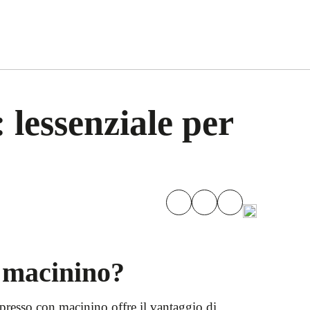
lessenziale per
n macinino?
spresso con macinino offre il vantaggio di