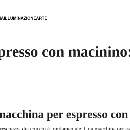
IA
ILLUMINAZIONE
ARTE
resso con macinino: 
 macchina per espresso co
a freschezza dei chicchi è fondamentale. Una macchina per e