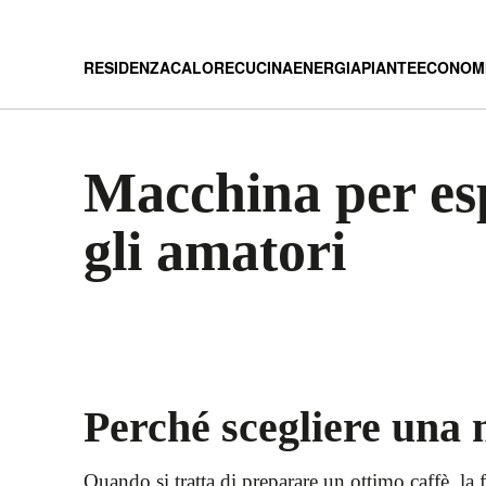
RESIDENZA
CALORE
CUCINA
ENERGIA
PIANTE
ECONOM
Macchina per esp
gli amatori
Perché scegliere una
Quando si tratta di preparare un ottimo caffè, l