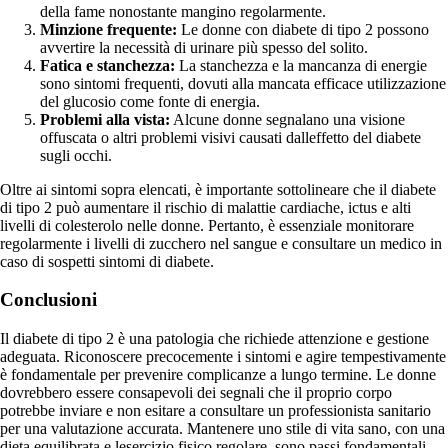
della fame nonostante mangino regolarmente.
Minzione frequente:
Le donne con diabete di tipo 2 possono
avvertire la necessità di urinare più spesso del solito.
Fatica e stanchezza:
La stanchezza e la mancanza di energie
sono sintomi frequenti, dovuti alla mancata efficace utilizzazione
del glucosio come fonte di energia.
Problemi alla vista:
Alcune donne segnalano una visione
offuscata o altri problemi visivi causati dalleffetto del diabete
sugli occhi.
Oltre ai sintomi sopra elencati, è importante sottolineare che il diabete
di tipo 2 può aumentare il rischio di malattie cardiache, ictus e alti
livelli di colesterolo nelle donne. Pertanto, è essenziale monitorare
regolarmente i livelli di zucchero nel sangue e consultare un medico in
caso di sospetti sintomi di diabete.
Conclusioni
Il diabete di tipo 2 è una patologia che richiede attenzione e gestione
adeguata. Riconoscere precocemente i sintomi e agire tempestivamente
è fondamentale per prevenire complicanze a lungo termine. Le donne
dovrebbero essere consapevoli dei segnali che il proprio corpo
potrebbe inviare e non esitare a consultare un professionista sanitario
per una valutazione accurata. Mantenere uno stile di vita sano, con una
dieta equilibrata e lesercizio fisico regolare, sono passi fondamentali