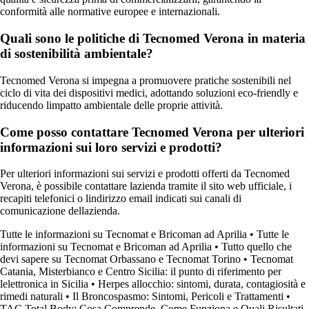
conformità alle normative europee e internazionali.
Quali sono le politiche di Tecnomed Verona in materia
di sostenibilità ambientale?
Tecnomed Verona si impegna a promuovere pratiche sostenibili nel
ciclo di vita dei dispositivi medici, adottando soluzioni eco-friendly e
riducendo limpatto ambientale delle proprie attività.
Come posso contattare Tecnomed Verona per ulteriori
informazioni sui loro servizi e prodotti?
Per ulteriori informazioni sui servizi e prodotti offerti da Tecnomed
Verona, è possibile contattare lazienda tramite il sito web ufficiale, i
recapiti telefonici o lindirizzo email indicati sui canali di
comunicazione dellazienda.
Tutte le informazioni su Tecnomat e Bricoman ad Aprilia
•
Tutte le
informazioni su Tecnomat e Bricoman ad Aprilia
•
Tutto quello che
devi sapere su Tecnomat Orbassano e Tecnomat Torino
•
Tecnomat
Catania, Misterbianco e Centro Sicilia: il punto di riferimento per
lelettronica in Sicilia
•
Herpes allocchio: sintomi, durata, contagiosità e
rimedi naturali
•
Il Broncospasmo: Sintomi, Pericoli e Trattamenti
•
TAC Total Body: Cosa Comprende, Come Funziona e Quali Risultati