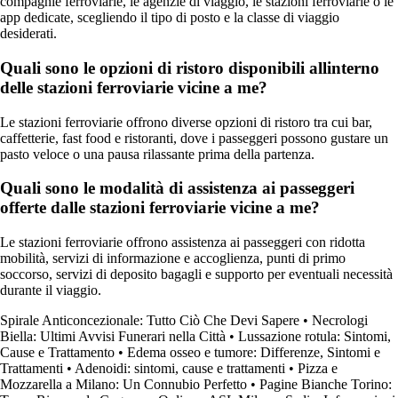
compagnie ferroviarie, le agenzie di viaggio, le stazioni ferroviarie o le
app dedicate, scegliendo il tipo di posto e la classe di viaggio
desiderati.
Quali sono le opzioni di ristoro disponibili allinterno
delle stazioni ferroviarie vicine a me?
Le stazioni ferroviarie offrono diverse opzioni di ristoro tra cui bar,
caffetterie, fast food e ristoranti, dove i passeggeri possono gustare un
pasto veloce o una pausa rilassante prima della partenza.
Quali sono le modalità di assistenza ai passeggeri
offerte dalle stazioni ferroviarie vicine a me?
Le stazioni ferroviarie offrono assistenza ai passeggeri con ridotta
mobilità, servizi di informazione e accoglienza, punti di primo
soccorso, servizi di deposito bagagli e supporto per eventuali necessità
durante il viaggio.
Spirale Anticoncezionale: Tutto Ciò Che Devi Sapere
•
Necrologi
Biella: Ultimi Avvisi Funerari nella Città
•
Lussazione rotula: Sintomi,
Cause e Trattamento
•
Edema osseo e tumore: Differenze, Sintomi e
Trattamenti
•
Adenoidi: sintomi, cause e trattamenti
•
Pizza e
Mozzarella a Milano: Un Connubio Perfetto
•
Pagine Bianche Torino: